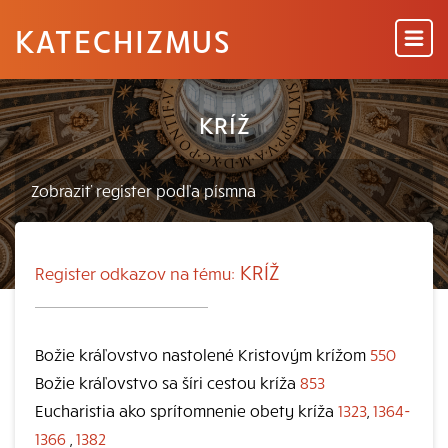
KATECHIZMUS
KRÍŽ
KRÍŽ
Register odkazov na tému:
Božie kráľovstvo nastolené Kristovým krížom
550
Božie kráľovstvo sa šíri cestou kríža
853
Eucharistia ako sprítomnenie obety kríža
1323
,
1364-
1366
,
1382