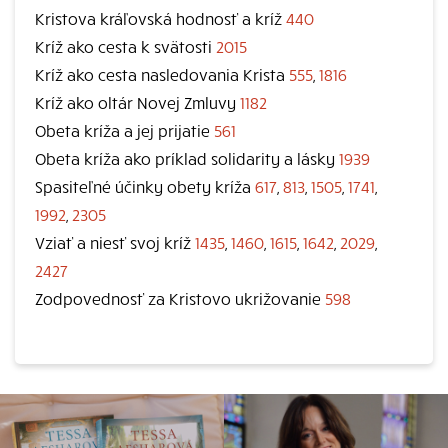
Kristova kráľovská hodnosť a kríž
440
Kríž ako cesta k svätosti
2015
Kríž ako cesta nasledovania Krista
555
,
1816
Kríž ako oltár Novej Zmluvy
1182
Obeta kríža a jej prijatie
561
Obeta kríža ako príklad solidarity a lásky
1939
Spasiteľné účinky obety kríža
617
,
813
,
1505
,
1741
,
1992
,
2305
Vziať a niesť svoj kríž
1435
,
1460
,
1615
,
1642
,
2029
,
2427
Zodpovednosť za Kristovo ukrižovanie
598