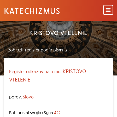
KATECHIZMUS
KRISTOVO VTELENIE
KRISTOVO
Register odkazov na tému:
VTELENIE
porov.
Slovo
Boh poslal svojho Syna
422