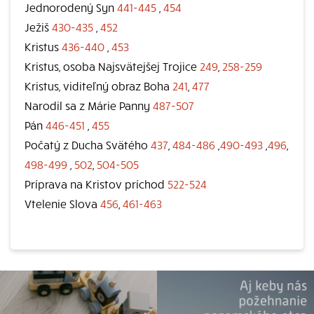
Jednorodený Syn
441-445
,
454
Ježiš
430-435
,
452
Kristus
436-440
,
453
Kristus, osoba Najsvätejšej Trojice
249
,
258-259
Kristus, viditeľný obraz Boha
241
,
477
Narodil sa z Márie Panny
487-507
Pán
446-451
,
455
Počatý z Ducha Svätého
437
,
484-486
,
490-493
,
496
,
498-499
,
502
,
504-505
Príprava na Kristov príchod
522-524
Vtelenie Slova
456
,
461-463