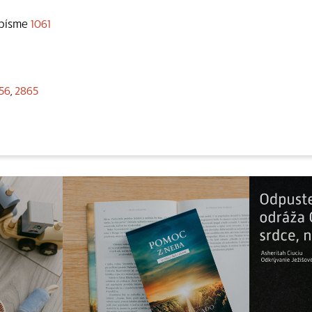
 písme
1061
56
,
2865