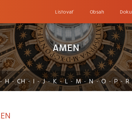
Listovať
Obsah
Doku
AMEN
H
CH
I
J
K
L
M
N
O
P
R
-
-
-
-
-
-
-
-
-
-
-
EN