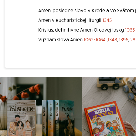
Amen, posledné slovo v Kréde a vo Svätom
Amen v eucharistickej liturgii
1345
Kristus, definitívne Amen Otcovej lásky
1065
Význam slova Amen
1062-1064
,
1348
,
1396
,
28