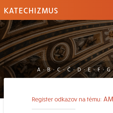
KATECHIZMUS
A
B
C
Č
D
E
F
G
-
-
-
-
-
-
-
AM
Register odkazov na tému: