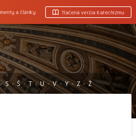
menty a články
Tlačená verzia Katechizmu
S
Š
T
U
V
Y
Z
Ž
-
-
-
-
-
-
-
-