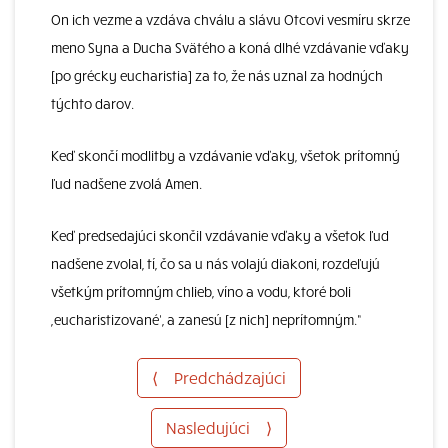
On ich vezme a vzdáva chválu a slávu Otcovi vesmíru skrze
meno Syna a Ducha Svätého a koná dlhé vzdávanie vďaky
[po grécky eucharistia] za to, že nás uznal za hodných
týchto darov.
Keď skončí modlitby a vzdávanie vďaky, všetok prítomný
ľud nadšene zvolá Amen.
Keď predsedajúci skončil vzdávanie vďaky a všetok ľud
nadšene zvolal, tí, čo sa u nás volajú diakoni, rozdeľujú
všetkým prítomným chlieb, víno a vodu, ktoré boli
,eucharistizované‘, a zanesú [z nich] neprítomným.“
⟨
Predchádzajúci
Nasledujúci
⟩