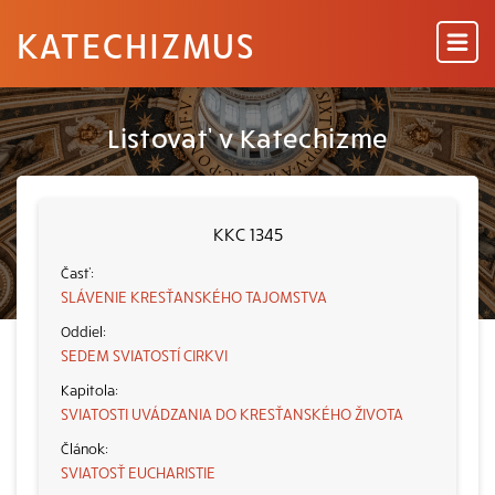
KATECHIZMUS
Listovať v Katechizme
KKC 1345
SLÁVENIE KRESŤANSKÉHO TAJOMSTVA
SEDEM SVIATOSTÍ CIRKVI
SVIATOSTI UVÁDZANIA DO KRESŤANSKÉHO ŽIVOTA
SVIATOSŤ EUCHARISTIE