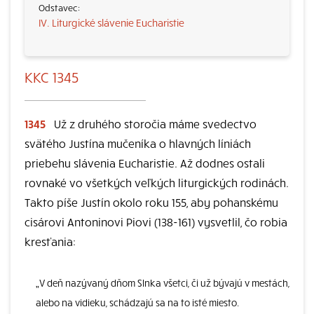
IV. Liturgické slávenie Eucharistie
KKC 1345
1345
Už z druhého storočia máme svedectvo
svätého Justína mučeníka o hlavných líniách
priebehu slávenia Eucharistie. Až dodnes ostali
rovnaké vo všetkých veľkých liturgických rodinách.
Takto píše Justín okolo roku 155, aby pohanskému
cisárovi Antoninovi Piovi (138-161) vysvetlil, čo robia
kresťania:
„V deň nazývaný dňom Slnka všetci, či už bývajú v mestách,
alebo na vidieku, schádzajú sa na to isté miesto.