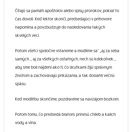
Čítajú sa pamäti apoštolov alebo spisy prorokov, pokiaľ to
čas dovolí. Keď lektor skončí, predsedajúci v príhovore
napomína a povzbudzuje do nasledovania takých
skvelých vecí.
Potom všetci spoločne vstaneme a modlíme sa“ „aj za seba
samých…, aj za všetkých ostatných, nech sú kdekoľvek…,
aby sme boli nájdení ako tí, čo skutkami žijú správnym
životom a zachovávajú prikázania, a tak dosiahli večnú
spásu.
Keď modlitbu skončíme, pozdravíme sa navzájom bozkom.
Potom tomu, čo predsedá bratom, prinesú chlieb a kalich
vody a vína.