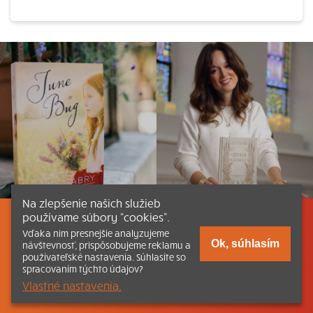
Na zlepšenie našich služieb
používame súbory “cookies”.
Listovať
Obsah
Dokumenty a články
Vďaka nim presnejšie analyzujeme
Ok, súhlasím
návštevnosť, prispôsobujeme reklamu a
používateľské nastavenia. Súhlasíte so
Kontakt
Tlačená verzia Katechizmu
spracovaním týchto údajov?
Vlastné nastavenia.
© 2026 katechizmus.sk |
Všetky práva vyhradené
| Táto stránka
funguje aj vďaka kresťanskému kníhkupectvu
Kumran.sk