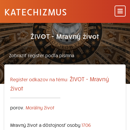
KATECHIZMUS
ŽIVOT - Mravný život
ŽIVOT - Mravný
Register odkazov na tému:
život
porov.
Morálny život
Mravný život a dôstojnosť osoby
1706