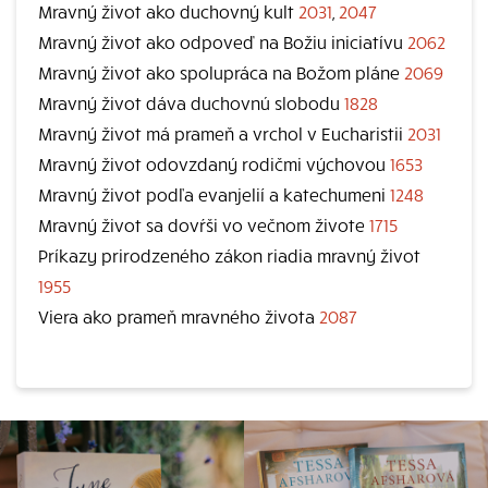
Mravný život ako duchovný kult
2031
,
2047
Mravný život ako odpoveď na Božiu iniciatívu
2062
Mravný život ako spolupráca na Božom pláne
2069
Mravný život dáva duchovnú slobodu
1828
Mravný život má prameň a vrchol v Eucharistii
2031
Mravný život odovzdaný rodičmi výchovou
1653
Mravný život podľa evanjelií a katechumeni
1248
Mravný život sa dovŕši vo večnom živote
1715
Príkazy prirodzeného zákon riadia mravný život
1955
Viera ako prameň mravného života
2087