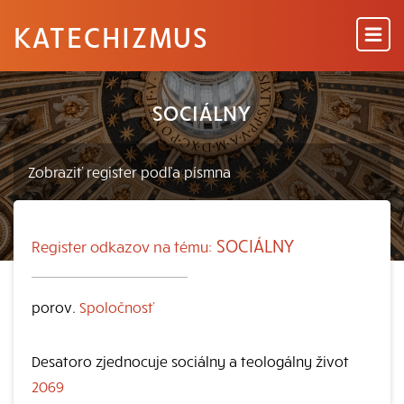
KATECHIZMUS
SOCIÁLNY
SOCIÁLNY
Register odkazov na tému:
porov.
Spoločnosť
Desatoro zjednocuje sociálny a teologálny život
2069