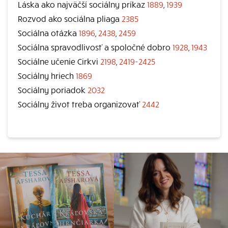
Láska ako najväčší sociálny príkaz
1889
,
1939
Rozvod ako sociálna pliaga
2385
Sociálna otázka
1896
,
2438
,
2459
Sociálna spravodlivosť a spoločné dobro
1928
,
1943
Sociálne učenie Cirkvi
2198
,
2419-2425
Sociálny hriech
1869
Sociálny poriadok
2032
Sociálny život treba organizovať
2442