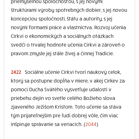
priemyselnou spoločnosťou, s jej novými
štruktúrami výroby spotrebných dobier, s jej novou
koncepciou spoločnosti, štátu a autority, s jej
novými formami práce a vlastníctva. Rozvoj učenia
Cirkvi o ekonomických a sociálnych otázkach
svedčí o trvalej hodnote učenia Cirkvi a zároveň o
pravom zmysle jej stále živej a činnej Tradície.
2422
Sociálne učenie Cirkvi tvorí náukový celok,
ktorý sa postupne dopĺňa v miere, v akej Cirkev za
pomoci Ducha Svätého vysvetľuje udalosti v
priebehu dejín vo svetle celého Božieho slova
zjaveného Ježišom Kristom. Toto učenie sa stáva
tým prijateľnejším pre ľudí dobrej vôle, čím viac
inšpiruje správanie sa veriacich. (
2044
)