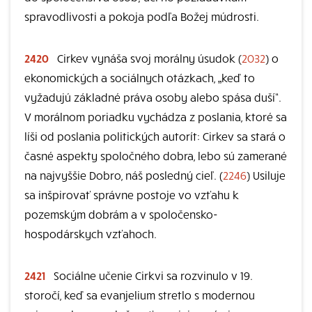
spravodlivosti a pokoja podľa Božej múdrosti.
2420
Cirkev vynáša svoj morálny úsudok (
2032
) o
ekonomických a sociálnych otázkach, „keď to
vyžadujú základné práva osoby alebo spása duší“.
V morálnom poriadku vychádza z poslania, ktoré sa
líši od poslania politických autorít: Cirkev sa stará o
časné aspekty spoločného dobra, lebo sú zamerané
na najvyššie Dobro, náš posledný cieľ. (
2246
) Usiluje
sa inšpirovať správne postoje vo vzťahu k
pozemským dobrám a v spoločensko-
hospodárskych vzťahoch.
2421
Sociálne učenie Cirkvi sa rozvinulo v 19.
storočí, keď sa evanjelium stretlo s modernou