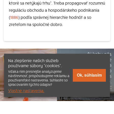
ktoré sa netýkajú trhu“. Treba propagovať rozumnú
reguláciu obchodu a hospodárskeho podnikania
(
1886
) podľa správnej hierarchie hodnôt a so
zreteľom na spoločné dobro.
Na zlepšenie našich služieb
používame súbory “cookies”.
Vďaka nim presnejšie analyzujeme
Ok, súhlasím
návštevnosť, prispôsobujeme reklamu a
používateľské nastavenia. Súhlasíte so
spracovaním týchto údajov?
Vlastné nastavenia.