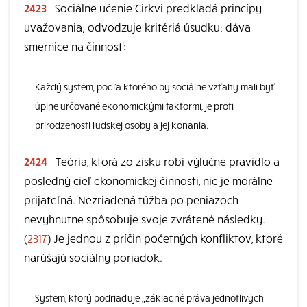
2423
Sociálne učenie Cirkvi predkladá princípy
uvažovania; odvodzuje kritériá úsudku; dáva
smernice na činnosť:
Každý systém, podľa ktorého by sociálne vzťahy mali byť
úplne určované ekonomickými faktormi, je proti
prirodzenosti ľudskej osoby a jej konania.
2424
Teória, ktorá zo zisku robí výlučné pravidlo a
posledný cieľ ekonomickej činnosti, nie je morálne
prijateľná. Nezriadená túžba po peniazoch
nevyhnutne spôsobuje svoje zvrátené následky.
(
2317
) Je jednou z príčin početných konfliktov, ktoré
narúšajú sociálny poriadok.
Systém, ktorý podriaďuje „základné práva jednotlivých