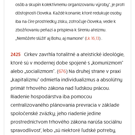
osôb a skupín kolektívnemu organizovaniu výroby“, je proti
dôstojnosti človeka. Každé konanie, ktoré redukuje osoby
iba na číre prostriedky zisku, zotročuje človeka, vedie k
zbožňovaniu peňazí a prispieva k šíreniu ateizmu.
„Nemôžete slúžiť aj Bohu, aj mamone“ (
Lk 16,13
) .
2425
Cirkev zavrhla totalitné a ateistické ideológie,
ktoré sú v modernej dobe spojené s „komunizmom“
alebo „socializmom“. (
676
) Na druhej strane v praxi
„kapitalizmu“ odmietla individualizmus a absolútny
primát trhového zákona nad ľudskou prácou.
Riadenie hospodárstva iba pomocou
centralizovaného plánovania prevracia v základe
spoločenské zväzky; jeho riadenie jedine
prostredníctvom trhového zákona narúša sociálnu
spravodlivosť, lebo „sú niektoré ľudské potreby,