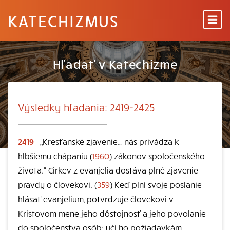
KATECHIZMUS
Hľadať v Katechizme
Výsledky hľadania: 2419-2425
2419
„Kresťanské zjavenie… nás privádza k
hlbšiemu chápaniu (
1960
) zákonov spoločenského
života.“ Cirkev z evanjelia dostáva plné zjavenie
pravdy o človekovi. (
359
) Keď plní svoje poslanie
hlásať evanjelium, potvrdzuje človekovi v
Kristovom mene jeho dôstojnosť a jeho povolanie
do spoločenstva osôb; učí ho požiadavkám