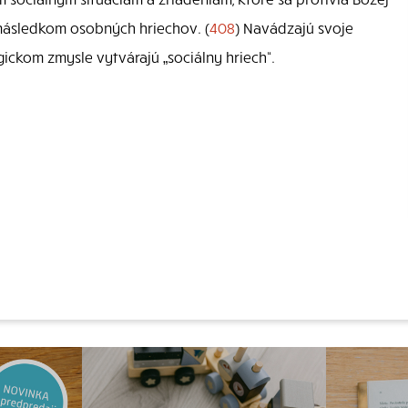
 následkom osobných hriechov. (
408
) Navádzajú svoje
gickom zmysle vytvárajú „sociálny hriech“.