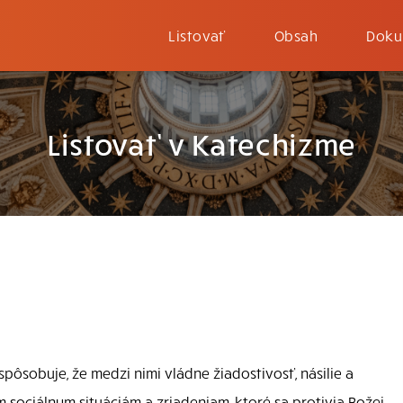
Listovať
Obsah
Doku
Listovať v Katechizme
spôsobuje, že medzi nimi vládne žiadostivosť, násilie a
 sociálnym situáciám a zriadeniam, ktoré sa protivia Božej