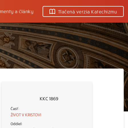
menty a články
Tlačená verzia Katechizmu
KKC 1869
ŽIVOT V KRISTOVI