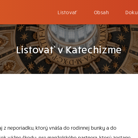
Listovať
Obsah
Doku
Listovať v Katechizme
 z neporiadku, ktorý vnáša do rodinnej bunky a do
dok vážne škody: pre manželského partnera, ktorý zostane