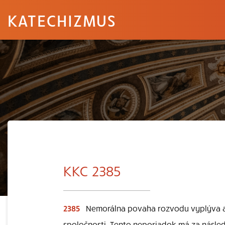
KATECHIZMUS
KKC 2385
2385
Nemorálna povaha rozvodu vyplýva aj
spoločnosti. Tento neporiadok má za násle