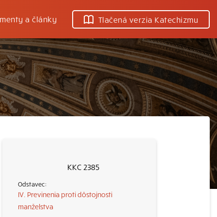
menty a články
Tlačená verzia Katechizmu
KKC 2385
IV. Previnenia proti dôstojnosti
manželstva