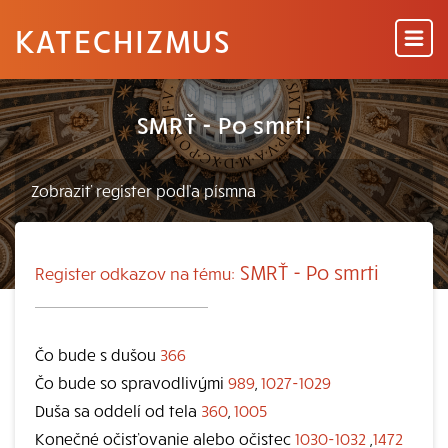
KATECHIZMUS
SMRŤ - Po smrti
SMRŤ - Po smrti
Register odkazov na tému:
Čo bude s dušou
366
Čo bude so spravodlivými
989
,
1027-1029
Duša sa oddelí od tela
360
,
1005
Konečné očisťovanie alebo očistec
1030-1032
,
1472