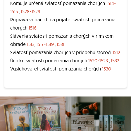
Komu je určená sviatosť pomazania chorých
1514-
1515
,
1528-1529
Príprava veriacich na prijatie sviatosti pomazania
chorých
1516
Slávenie sviatosti pomazania chorých v rímskom
obrade
1513
,
1517-1519
,
1531
Sviatosť pomazania chorých v priebehu storočí
1512
Účinky sviatosti pomazania chorých
1520-1523
,
1532
Vysluhovateľ sviatosti pomazania chorých
1530