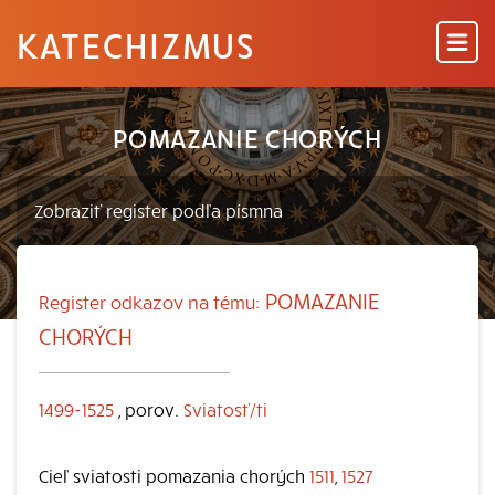
KATECHIZMUS
POMAZANIE CHORÝCH
POMAZANIE
Register odkazov na tému:
CHORÝCH
1499-1525
, porov.
Sviatosť/ti
Cieľ sviatosti pomazania chorých
1511
,
1527