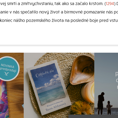
ej smrti a zmŕtvychvstaniu, tak ako sa začalo krstom. (
1294
)
nie v nás spečatilo nový život a birmovné pomazanie nás posi
 koniec nášho pozemského života na posledné boje pred vs