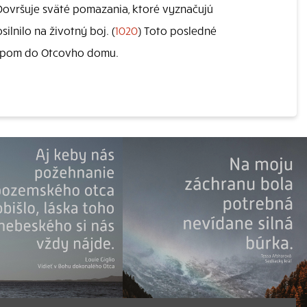
 Dovršuje sväté pomazania, ktoré vyznačujú
lnilo na životný boj. (
1020
) Toto posledné
tupom do Otcovho domu.