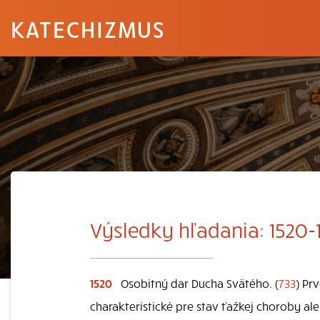
KATECHIZMUS
Výsledky hľadania: 1520-
1520
Osobitný dar Ducha Svätého. (
733
) Pr
charakteristické pre stav ťažkej choroby al