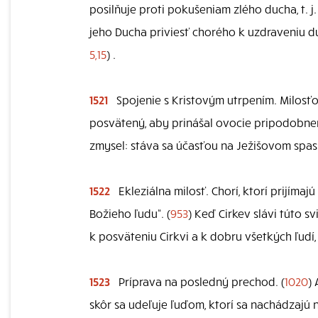
posilňuje proti pokušeniam zlého ducha, t. 
jeho Ducha priviesť chorého k uzdraveniu duš
5,15
) .
1521
Spojenie s Kristovým utrpením. Milosťou 
posvätený, aby prinášal ovocie pripodobne
zmysel: stáva sa účasťou na Ježišovom spasi
1522
Ekleziálna milosť. Chorí, ktorí prijíma
Božieho ľudu“. (
953
) Keď Cirkev slávi túto s
k posväteniu Cirkvi a k dobru všetkých ľudí,
1523
Príprava na posledný prechod. (
1020
)
skôr sa udeľuje ľuďom, ktorí sa nachádzajú 