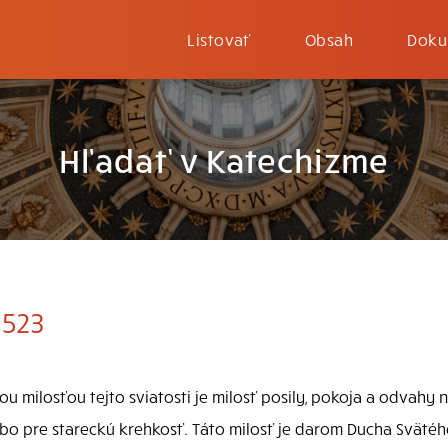
Listovať
Obsah
Doku
Hľadať v Katechizme
1523
vou milosťou tejto sviatosti je milosť posily, pokoja a odvahy 
ebo pre stareckú krehkosť. Táto milosť je darom Ducha Svätéh