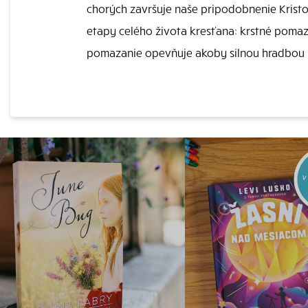
chorých završuje naše pripodobnenie Kristov
etapy celého života kresťana: krstné pomaza
pomazanie opevňuje akoby silnou hradbou