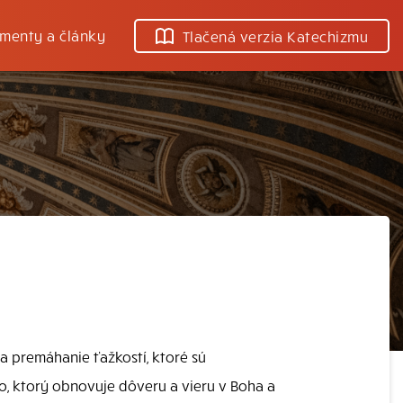
menty a články
Tlačená verzia Katechizmu
na premáhanie ťažkostí, ktoré sú
o, ktorý obnovuje dôveru a vieru v Boha a