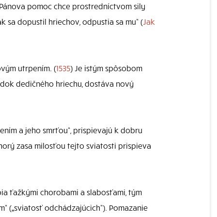
to Pánova pomoc chce prostredníctvom sily
k sa dopustil hriechov, odpustia sa mu“ (
Jak
tovým utrpením. (
1535
) Je istým spôsobom
edok dedičného hriechu, dostáva nový
rpením a jeho smrťou“, prispievajú k dobru
orý zasa milosťou tejto sviatosti prispieva
rpia ťažkými chorobami a slabosťami, tým
m“ („sviatosť odchádzajúcich“). Pomazanie