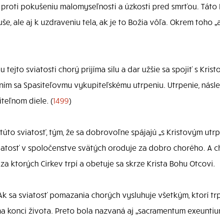
j. proti pokušeniu malomyseľnosti a úzkosti pred smrťou. Tá
e, ale aj k uzdraveniu tela, ak je to Božia vôľa. Okrem toho „a
tejto sviatosti chorý prijíma silu a dar užšie sa spojiť s Kris
ním sa Spasiteľovmu vykupiteľskému utrpeniu. Utrpenie, násl
teľnom diele. (
1499
)
jú túto sviatosť, tým, že sa dobrovoľne spájajú „s Kristovým ut
viatosť v spoločenstve svätých oroduje za dobro chorého. A ch
 za ktorých Cirkev trpí a obetuje sa skrze Krista Bohu Otcovi.
 Ak sa sviatosť pomazania chorých vysluhuje všetkým, ktorí t
na konci života. Preto bola nazvaná aj „sacramentum exeuntiu