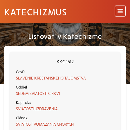
KATECHIZMUS
Listovať v Katechizme
KKC 1512
SLÁVENIE KRESŤANSKÉHO TAJOMSTVA
SEDEM SVIATOSTÍ CIRKVI
SVIATOSTI UZDRAVENIA
SVIATOSŤ POMAZANIA CHORÝCH