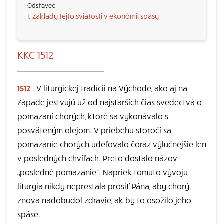
I. Základy tejto sviatosti v ekonómii spásy
KKC 1512
1512
V liturgickej tradícii na Východe, ako aj na
Západe jestvujú už od najstarších čias svedectvá o
pomazaní chorých, ktoré sa vykonávalo s
posväteným olejom. V priebehu storočí sa
pomazanie chorých udeľovalo čoraz výlučnejšie len
v posledných chvíľach. Preto dostalo názov
„posledné pomazanie“. Napriek tomuto vývoju
liturgia nikdy neprestala prosiť Pána, aby chorý
znova nadobudol zdravie, ak by to osožilo jeho
spáse.