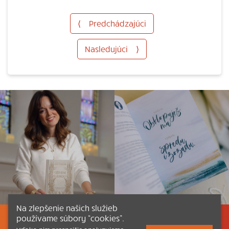
⟨
Predchádzajúci
Nasledujúci
⟩
Na zlepšenie našich služieb
používame súbory “cookies”.
Listovať
Obsah
Dokumenty a články