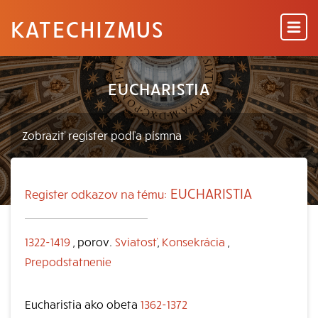
KATECHIZMUS
EUCHARISTIA
EUCHARISTIA
Register odkazov na tému:
1322-1419
, porov.
Sviatosť
,
Konsekrácia
,
Prepodstatnenie
Eucharistia ako obeta
1362-1372