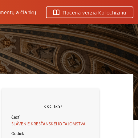
menty a články
Tlačená verzia Katechizmu
KKC 1357
SLÁVENIE KRESŤANSKÉHO TAJOMSTVA