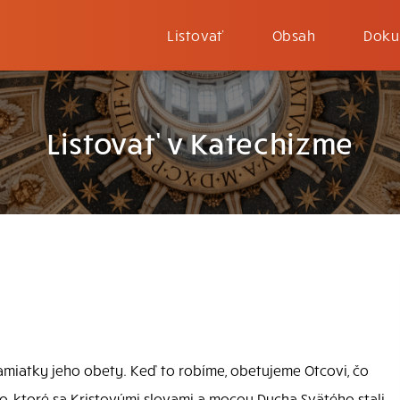
Listovať
Obsah
Doku
Listovať v Katechizme
miatky jeho obety. Keď to robíme, obetujeme Otcovi, čo
no, ktoré sa Kristovými slovami a mocou Ducha Svätého stali