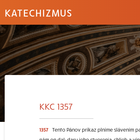
KATECHIZMUS
KKC 1357
1357
Tento Pánov príkaz plníme slávením pa
nám on dal: dary jeho stvorenia, chlieb a ví