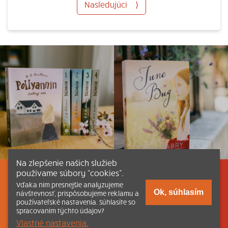
Nasledujúci
⟩
Na zlepšenie našich služieb
používame súbory “cookies”.
Listovať
Obsah
Dokumenty a články
Vďaka nim presnejšie analyzujeme
Ok, súhlasím
návštevnosť, prispôsobujeme reklamu a
používateľské nastavenia. Súhlasíte so
Kontakt
Tlačená verzia Katechizmu
spracovaním týchto údajov?
Vlastné nastavenia.
© 2026 katechizmus.sk |
Všetky práva vyhradené
| Táto stránka