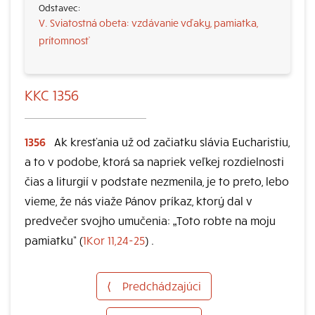
V. Sviatostná obeta: vzdávanie vďaky, pamiatka,
prítomnosť
KKC 1356
1356
Ak kresťania už od začiatku slávia Eucharistiu,
a to v podobe, ktorá sa napriek veľkej rozdielnosti
čias a liturgií v podstate nezmenila, je to preto, lebo
vieme, že nás viaže Pánov príkaz, ktorý dal v
predvečer svojho umučenia: „Toto robte na moju
pamiatku“ (
1Kor 11,24-25
) .
⟨
Predchádzajúci