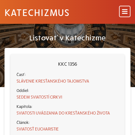
KATECHIZMUS
Listovať v Katechizme
KKC 1356
SLÁVENIE KRESŤANSKÉHO TAJOMSTVA
SEDEM SVIATOSTÍ CIRKVI
SVIATOSTI UVÁDZANIA DO KRESŤANSKÉHO ŽIVOTA
SVIATOSŤ EUCHARISTIE