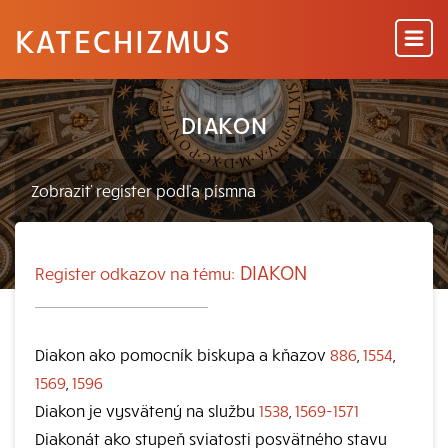
KATECHIZMUS
DIAKON
DIAKON
Register odkazov na tému:
Diakon ako pomocník biskupa a kňazov
886
,
1554
,
1569
,
1596
Diakon je vysvätený na službu
1538
,
1569-1571
Diakonát ako stupeň sviatosti posvätného stavu