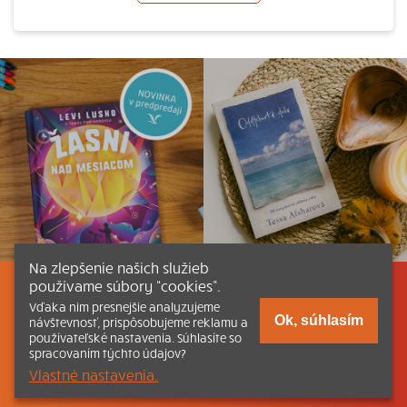
Na zlepšenie našich služieb
používame súbory “cookies”.
Listovať
Obsah
Dokumenty a články
Vďaka nim presnejšie analyzujeme
Ok, súhlasím
návštevnosť, prispôsobujeme reklamu a
používateľské nastavenia. Súhlasíte so
Kontakt
Tlačená verzia Katechizmu
spracovaním týchto údajov?
Vlastné nastavenia.
© 2026 katechizmus.sk |
Všetky práva vyhradené
| Táto stránka
funguje aj vďaka kresťanskému kníhkupectvu
Kumran.sk