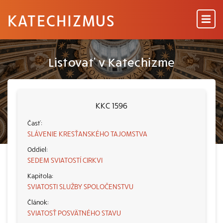
KATECHIZMUS
Listovať v Katechizme
KKC 1596
SLÁVENIE KRESŤANSKÉHO TAJOMSTVA
SEDEM SVIATOSTÍ CIRKVI
SVIATOSTI SLUŽBY SPOLOČENSTVU
SVIATOSŤ POSVÄTNÉHO STAVU