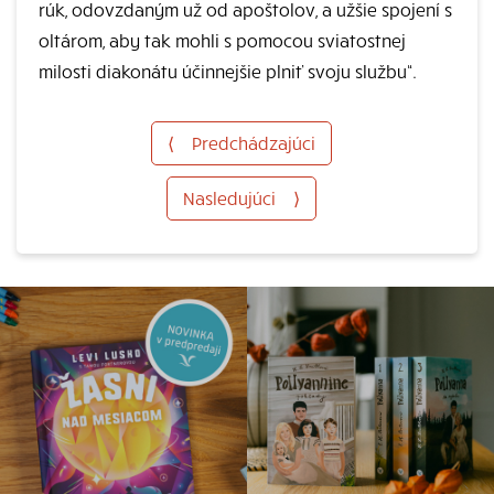
rúk, odovzdaným už od apoštolov, a užšie spojení s
oltárom, aby tak mohli s pomocou sviatostnej
milosti diakonátu účinnejšie plniť svoju službu“.
⟨
Predchádzajúci
Nasledujúci
⟩