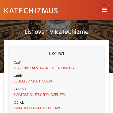
KATECHIZMUS
Listovať v Katechizme
KKC 1571
SLÁVENIE KRESŤANSKÉHO TAJOMSTVA
SEDEM SVIATOSTÍ CIRKVI
SVIATOSTI SLUŽBY SPOLOČENSTVU
SVIATOSŤ POSVÄTNÉHO STAVU