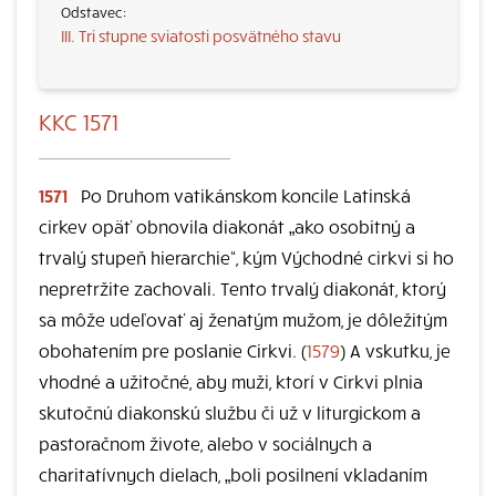
III. Tri stupne sviatosti posvätného stavu
KKC 1571
1571
Po Druhom vatikánskom koncile Latinská
cirkev opäť obnovila diakonát „ako osobitný a
trvalý stupeň hierarchie“, kým Východné cirkvi si ho
nepretržite zachovali. Tento trvalý diakonát, ktorý
sa môže udeľovať aj ženatým mužom, je dôležitým
obohatením pre poslanie Cirkvi. (
1579
) A vskutku, je
vhodné a užitočné, aby muži, ktorí v Cirkvi plnia
skutočnú diakonskú službu či už v liturgickom a
pastoračnom živote, alebo v sociálnych a
charitatívnych dielach, „boli posilnení vkladaním