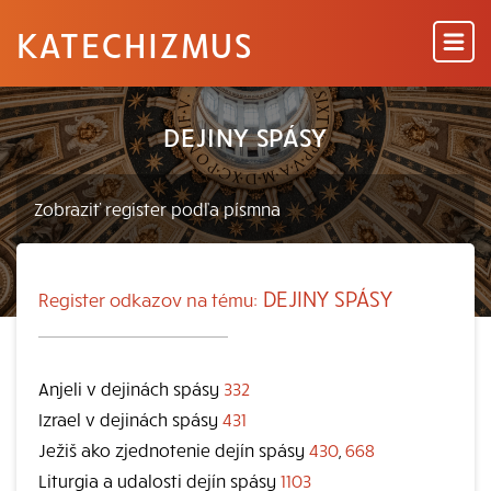
KATECHIZMUS
DEJINY SPÁSY
DEJINY SPÁSY
Register odkazov na tému:
Anjeli v dejinách spásy
332
Izrael v dejinách spásy
431
Ježiš ako zjednotenie dejín spásy
430
,
668
Liturgia a udalosti dejín spásy
1103