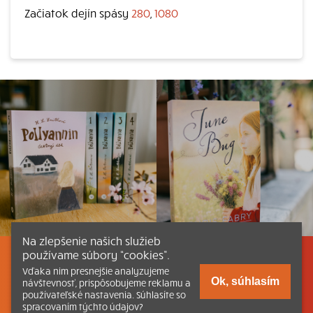
Začiatok dejín spásy
280
,
1080
Na zlepšenie našich služieb
používame súbory “cookies”.
Listovať
Obsah
Dokumenty a články
Vďaka nim presnejšie analyzujeme
Ok, súhlasím
návštevnosť, prispôsobujeme reklamu a
používateľské nastavenia. Súhlasíte so
Kontakt
Tlačená verzia Katechizmu
spracovaním týchto údajov?