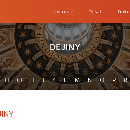
Listovať
Obsah
Doku
DEJINY
H
CH
I
J
K
L
M
N
O
P
R
-
-
-
-
-
-
-
-
-
-
-
JINY