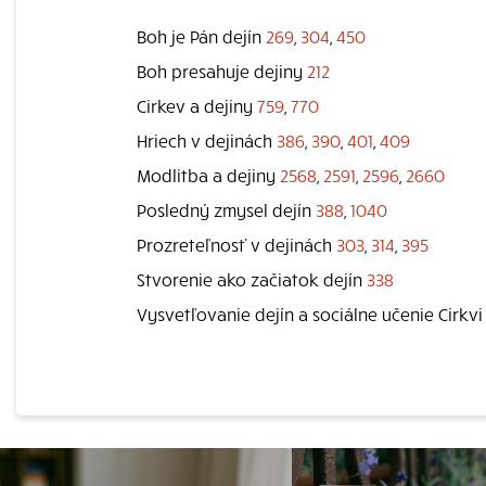
Boh je Pán dejín
269
,
304
,
450
Boh presahuje dejiny
212
Cirkev a dejiny
759
,
770
Hriech v dejinách
386
,
390
,
401
,
409
Modlitba a dejiny
2568
,
2591
,
2596
,
2660
Posledný zmysel dejín
388
,
1040
Prozreteľnosť v dejinách
303
,
314
,
395
Stvorenie ako začiatok dejín
338
Vysvetľovanie dejín a sociálne učenie Cirkv