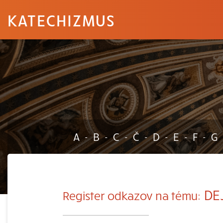
KATECHIZMUS
A
B
C
Č
D
E
F
G
-
-
-
-
-
-
-
DE
Register odkazov na tému: