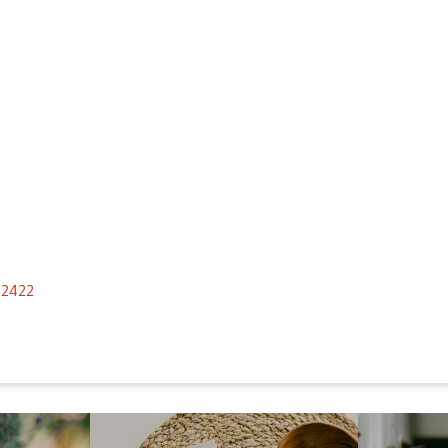
i
2422