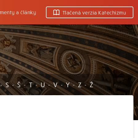
menty a články
Tlačená verzia Katechizmu
S
Š
T
U
V
Y
Z
Ž
-
-
-
-
-
-
-
-