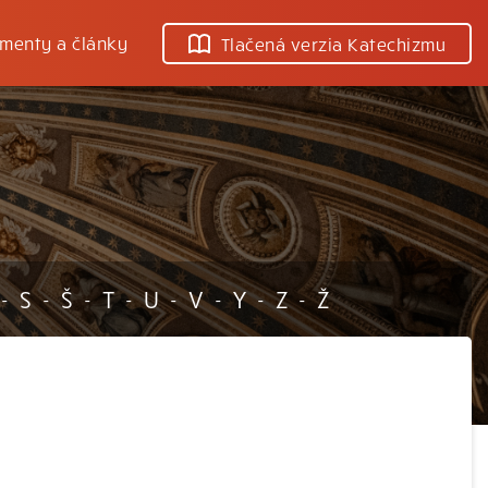
menty a články
Tlačená verzia Katechizmu
S
Š
T
U
V
Y
Z
Ž
-
-
-
-
-
-
-
-