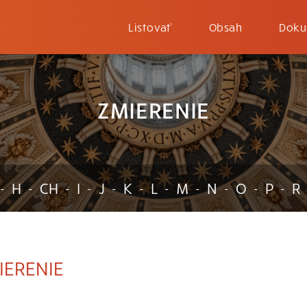
Listovať
Obsah
Doku
ZMIERENIE
H
CH
I
J
K
L
M
N
O
P
R
-
-
-
-
-
-
-
-
-
-
-
IERENIE