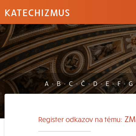
KATECHIZMUS
A
B
C
Č
D
E
F
G
-
-
-
-
-
-
-
ZM
Register odkazov na tému: