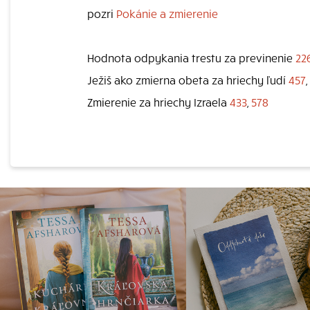
pozri
Pokánie a zmierenie
Hodnota odpykania trestu za previnenie
22
Ježiš ako zmierna obeta za hriechy ľudí
457
,
Zmierenie za hriechy Izraela
433
,
578