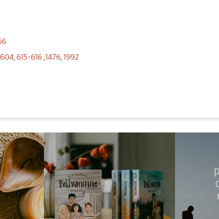
66
604
,
615-616
,
1476
,
1992