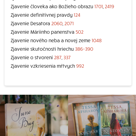
Zjavenie človeka ako Božieho obrazu
1701
,
2419
Zjavenie definitívnej pravdy
124
Zjavenie Desatora
2060
,
2071
Zjavenie Máriinho panenstva
502
Zjavenie nového neba a novej zeme
1048
Zjavenie skutočnosti hriechu
386-390
Zjavenie o stvorení
287
,
337
Zjavenie vzkriesenia mŕtvych
992