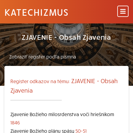
KATECHIZMUS
ZJAVENIE - Obsah Zjavenia
ZJAVENIE - Obsah
Register odkazov na tému:
Zjavenia
Zjavenie Božieho milosrdenstva voči hriešnikom
1846
Zjavenie Božieho plánu spásy
50-51