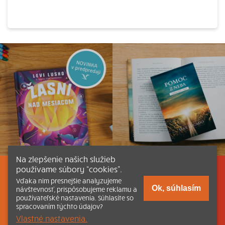
Na zlepšenie našich služieb
používame súbory “cookies”.
Listovať
Obsah
Dokumenty a články
Vďaka nim presnejšie analyzujeme
Ok, súhlasím
návštevnosť, prispôsobujeme reklamu a
používateľské nastavenia. Súhlasíte so
Kontakt
Tlačená verzia Katechizmu
spracovaním týchto údajov?
Vlastné nastavenia.
© 2026 katechizmus.sk |
Všetky práva vyhradené
| Táto stránka