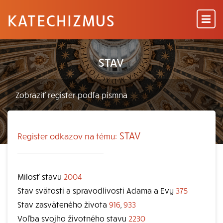
KATECHIZMUS
STAV
STAV
Register odkazov na tému:
Milosť stavu
2004
Stav svätosti a spravodlivosti Adama a Evy
375
Stav zasväteného života
916
,
933
Voľba svojho životného stavu
2230