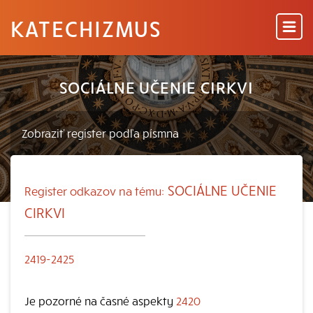
KATECHIZMUS
SOCIÁLNE UČENIE CIRKVI
SOCIÁLNE UČENIE
Register odkazov na tému:
CIRKVI
2419-2425
Je pozorné na časné aspekty
2420