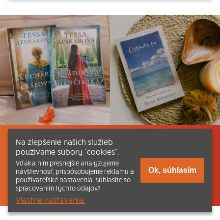
Na zlepšenie našich služieb
Listovať
Obsah
Dokumenty a články
používame súbory “cookies”.
Vďaka nim presnejšie analyzujeme
Kontakt
Tlačená verzia Katechizmu
Ok, súhlasím
návštevnosť, prispôsobujeme reklamu a
používateľské nastavenia. Súhlasíte so
© 2026 katechizmus.sk |
Všetky práva vyhradené
| Táto stránka
spracovaním týchto údajov?
funguje aj vďaka kresťanskému kníhkupectvu
Kumran.sk
Vlastné nastavenia.