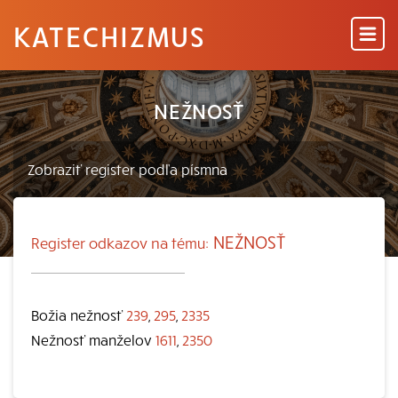
KATECHIZMUS
NEŽNOSŤ
NEŽNOSŤ
Register odkazov na tému:
Božia nežnosť
239
,
295
,
2335
Nežnosť manželov
1611
,
2350