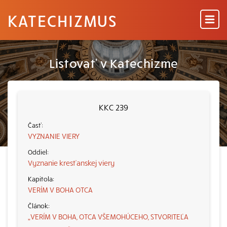
KATECHIZMUS
Listovať v Katechizme
KKC 239
VYZNANIE VIERY
Vyznanie kresťanskej viery
VERÍM V BOHA OTCA
„VERÍM V BOHA, OTCA VŠEMOHÚCEHO, STVORITEĽA