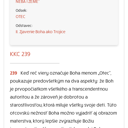
NEBA I ZEME“
OTEC
II. Zjavenie Boha ako Trojice
KKC 239
239
Keď reč viery označuje Boha menom „Otec“,
poukazuje predovšetkým na dva aspekty: že Boh
je prvopočiatkom všetkého a transcendentnou
autoritou a že zároveň je dobrotou a
starostlivosťou, ktorá miluje všetky svoje deti. Túto
otcovskú nežnosť Boha možno vyjadriť aj obrazom
materstva, ktorý lepšie zvýrazňuje Božiu