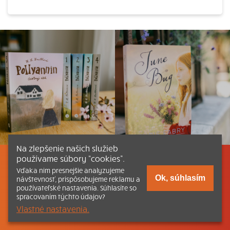
Na zlepšenie našich služieb
používame súbory “cookies”.
Listovať
Obsah
Dokumenty a články
Vďaka nim presnejšie analyzujeme
Ok, súhlasím
návštevnosť, prispôsobujeme reklamu a
používateľské nastavenia. Súhlasíte so
Kontakt
Tlačená verzia Katechizmu
spracovaním týchto údajov?
Vlastné nastavenia.
© 2026 katechizmus.sk |
Všetky práva vyhradené
| Táto stránka
funguje aj vďaka kresťanskému kníhkupectvu
Kumran.sk