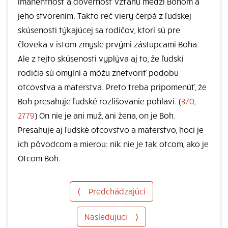
imanentnosť a dôvernosť vzťahu medzi Bohom a
jeho stvorením. Takto reč viery čerpá z ľudskej
skúsenosti týkajúcej sa rodičov, ktorí sú pre
človeka v istom zmysle prvými zástupcami Boha.
Ale z tejto skúsenosti vyplýva aj to, že ľudskí
rodičia sú omylní a môžu znetvoriť podobu
otcovstva a materstva. Preto treba pripomenúť, že
Boh presahuje ľudské rozlišovanie pohlaví. (
370,
2779
) On nie je ani muž, ani žena, on je Boh.
Presahuje aj ľudské otcovstvo a materstvo, hoci je
ich pôvodcom a mierou: nik nie je tak otcom, ako je
Otcom Boh.
⟨
Predchádzajúci
Nasledujúci
⟩