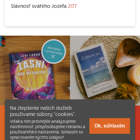
Slávnosť svätého Jozefa
2177
Na zlepšenie našich služieb
používame súbory “cookies”.
Listovať
Obsah
Dokumenty a články
Vďaka nim presnejšie analyzujeme
Ok, súhlasím
návštevnosť, prispôsobujeme reklamu a
používateľské nastavenia. Súhlasíte so
Kontakt
Tlačená verzia Katechizmu
spracovaním týchto údajov?