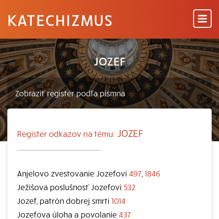
KATECHIZMUS
JOZEF
JOZEF
Register odkazov na tému:
Anjelovo zvestovanie Jozefovi
497
,
1846
Ježišova poslušnosť Jozefovi
532
Jozef, patrón dobrej smrti
1014
Jozefova úloha a povolanie
437