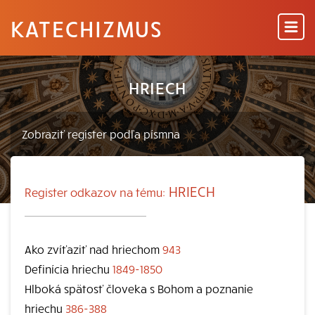
KATECHIZMUS
HRIECH
HRIECH
Register odkazov na tému:
Ako zvíťaziť nad hriechom
943
Definícia hriechu
1849-1850
Hlboká spätosť človeka s Bohom a poznanie
hriechu
386-388