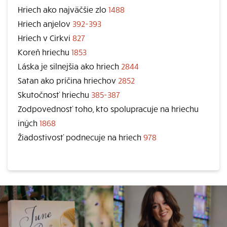
Hriech ako najväčšie zlo
1488
Hriech anjelov
392-393
Hriech v Cirkvi
827
Koreň hriechu
1853
Láska je silnejšia ako hriech
2844
Satan ako príčina hriechov
2852
Skutočnosť hriechu
385-387
Zodpovednosť toho, kto spolupracuje na hriechu
iných
1868
Žiadostivosť podnecuje na hriech
978