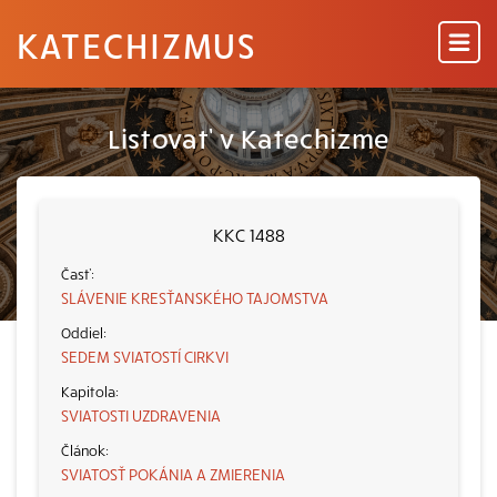
KATECHIZMUS
Listovať v Katechizme
KKC 1488
SLÁVENIE KRESŤANSKÉHO TAJOMSTVA
SEDEM SVIATOSTÍ CIRKVI
SVIATOSTI UZDRAVENIA
SVIATOSŤ POKÁNIA A ZMIERENIA