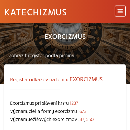
KATECHIZMUS
EXORCIZMUS
EXORCIZMUS
Register odkazov na tému:
Exorcizmus pri slávení krstu
1237
Význam, cieľ a formy exorcizmu
1673
Význam Ježišových exorcizmov
517
,
550