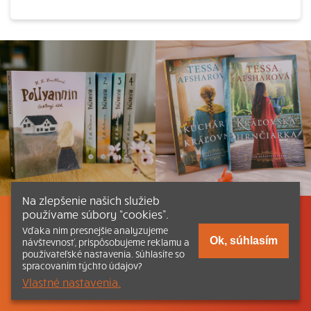
Na zlepšenie našich služieb
používame súbory “cookies”.
Listovať
Obsah
Dokumenty a články
Vďaka nim presnejšie analyzujeme
Ok, súhlasím
návštevnosť, prispôsobujeme reklamu a
používateľské nastavenia. Súhlasíte so
Kontakt
Tlačená verzia Katechizmu
spracovaním týchto údajov?
Vlastné nastavenia.
© 2026 katechizmus.sk |
Všetky práva vyhradené
| Táto stránka
funguje aj vďaka kresťanskému kníhkupectvu
Kumran.sk