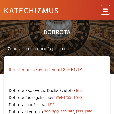
KATECHIZMUS
DOBROTA
DOBROTA
Register odkazov na tému:
Dobrota ako ovocie Ducha Svätého
1695
Dobrota ľudských činov
1754-1755
,
1760
Dobrota manželstva
1613
Dobrota stvorenia
299
,
302
,
339
,
353
,
1333
,
1359