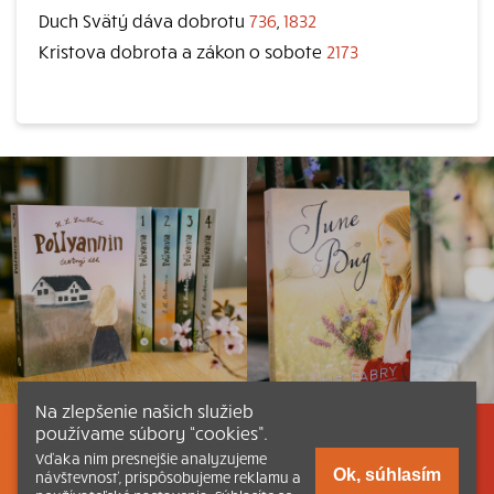
Duch Svätý dáva dobrotu
736
,
1832
Kristova dobrota a zákon o sobote
2173
Na zlepšenie našich služieb
používame súbory “cookies”.
Listovať
Obsah
Dokumenty a články
Vďaka nim presnejšie analyzujeme
Ok, súhlasím
návštevnosť, prispôsobujeme reklamu a