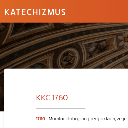
KATECHIZMUS
KKC 1760
1760
Morálne dobrý čin predpokladá, že je d