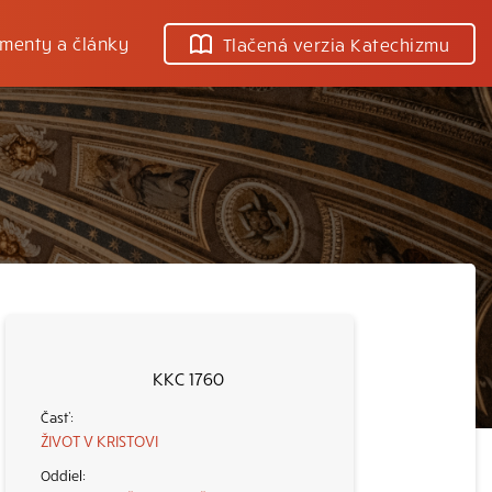
menty a články
Tlačená verzia Katechizmu
KKC 1760
ŽIVOT V KRISTOVI