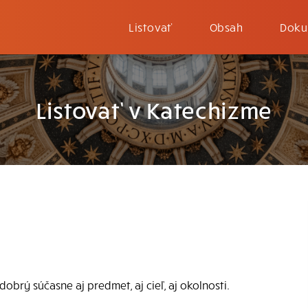
Listovať
Obsah
Doku
Listovať v Katechizme
obrý súčasne aj predmet, aj cieľ, aj okolnosti.