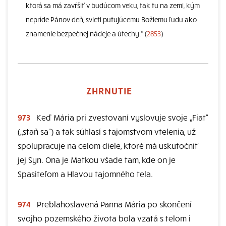
ktorá sa má zavŕšiť v budúcom veku, tak tu na zemi, kým
nepríde Pánov deň, svieti putujúcemu Božiemu ľudu ako
znamenie bezpečnej nádeje a útechy.“ (
2853
)
ZHRNUTIE
973
Keď Mária pri zvestovaní vyslovuje svoje „Fiat“
(„staň sa“) a tak súhlasí s tajomstvom vtelenia, už
spolupracuje na celom diele, ktoré má uskutočniť
jej Syn. Ona je Matkou všade tam, kde on je
Spasiteľom a Hlavou tajomného tela.
974
Preblahoslavená Panna Mária po skončení
svojho pozemského života bola vzatá s telom i