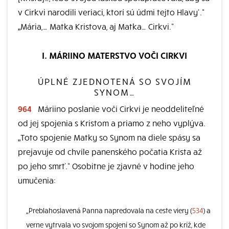
v Cirkvi narodili veriaci, ktorí sú údmi tejto Hlavy‘.“
„Mária,… Matka Kristova, aj Matka… Cirkvi.“
I. MÁRIINO MATERSTVO VOČI CIRKVI
ÚPLNÉ ZJEDNOTENÁ SO SVOJÍM
SYNOM…
964
Máriino poslanie voči Cirkvi je neoddeliteľné
od jej spojenia s Kristom a priamo z neho vyplýva.
„Toto spojenie Matky so Synom na diele spásy sa
prejavuje od chvíle panenského počatia Krista až
po jeho smrť.“ Osobitne je zjavné v hodine jeho
umučenia:
„Preblahoslavená Panna napredovala na ceste viery (
534
) a
verne vytrvala vo svojom spojení so Synom až po kríž, kde