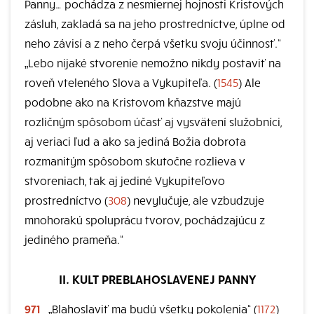
Panny… pochádza z nesmiernej hojnosti Kristových
zásluh, zakladá sa na jeho prostredníctve, úplne od
neho závisí a z neho čerpá všetku svoju účinnosť.“
„Lebo nijaké stvorenie nemožno nikdy postaviť na
roveň vteleného Slova a Vykupiteľa. (
1545
) Ale
podobne ako na Kristovom kňazstve majú
rozličným spôsobom účasť aj vysvätení služobníci,
aj veriaci ľud a ako sa jediná Božia dobrota
rozmanitým spôsobom skutočne rozlieva v
stvoreniach, tak aj jediné Vykupiteľovo
prostredníctvo (
308
) nevylučuje, ale vzbudzuje
mnohorakú spoluprácu tvorov, pochádzajúcu z
jediného prameňa.“
II. KULT PREBLAHOSLAVENEJ PANNY
971
„Blahoslaviť ma budú všetky pokolenia“ (
1172
)