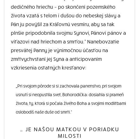
dedičného hriechu – po skončení pozemského
života vzatá s telom i dušou do nebeskej slávy a
Pán ju povýšil za Kráľovnú vesmíru, aby sa tak
plnšie pripodobnila svojmu Synovi, Pánovi pánov a
víťazovi nad hriechom a smrťou.“ Nanebovzatie
presvätej Panny je výnimočnou účasťou na
zmŕtvychvstaní jej Syna a anticipovaním
vzkriesenia ostatných kresťanov:
„Pri svojom pôrode si si zachovala panenstvo, pri svojom
usnutí si neopustila svet, Bohorodička: dosiahla si prameň
života, ty, ktorá si počala živého Boha a svojimi modlitbami
oslobodíš naše duše od smrti.“
… JE NAŠOU MATKOU V PORIADKU
MILOSTI