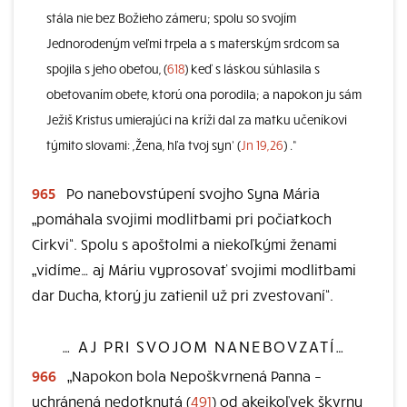
stála nie bez Božieho zámeru; spolu so svojím
Jednorodeným veľmi trpela a s materským srdcom sa
spojila s jeho obetou, (
618
) keď s láskou súhlasila s
obetovaním obete, ktorú ona porodila; a napokon ju sám
Ježiš Kristus umierajúci na kríži dal za matku učeníkovi
týmito slovami: ,Žena, hľa tvoj syn‘ (
Jn 19,26
) .“
965
Po nanebovstúpení svojho Syna Mária
„pomáhala svojimi modlitbami pri počiatkoch
Cirkvi“. Spolu s apoštolmi a niekoľkými ženami
„vidíme… aj Máriu vyprosovať svojimi modlitbami
dar Ducha, ktorý ju zatienil už pri zvestovaní“.
… AJ PRI SVOJOM NANEBOVZATÍ…
966
„Napokon bola Nepoškvrnená Panna –
uchránená nedotknutá (
491
) od akejkoľvek škvrny