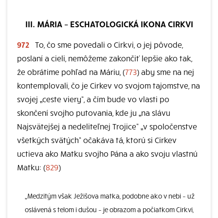
III. MÁRIA – ESCHATOLOGICKÁ IKONA CIRKVI
972
To, čo sme povedali o Cirkvi, o jej pôvode,
poslaní a cieli, nemôžeme zakončiť lepšie ako tak,
že obrátime pohľad na Máriu, (
773
) aby sme na nej
kontemplovali, čo je Cirkev vo svojom tajomstve, na
svojej „ceste viery“, a čím bude vo vlasti po
skončení svojho putovania, kde ju „na slávu
Najsvätejšej a nedeliteľnej Trojice“ „v spoločenstve
všetkých svätých“ očakáva tá, ktorú si Cirkev
uctieva ako Matku svojho Pána a ako svoju vlastnú
Matku: (
829
)
„Medzitým však Ježišova matka, podobne ako v nebi – už
oslávená s telom i dušou – je obrazom a počiatkom Cirkvi,