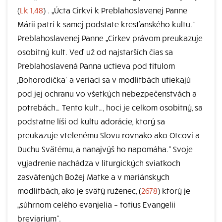
(
Lk 1,48
) . „Úcta Cirkvi k Preblahoslavenej Panne
Márii patrí k samej podstate kresťanského kultu.“
Preblahoslavenej Panne „Cirkev právom preukazuje
osobitný kult. Veď už od najstarších čias sa
Preblahoslavená Panna uctieva pod titulom
,Bohorodička‘ a veriaci sa v modlitbách utiekajú
pod jej ochranu vo všetkých nebezpečenstvách a
potrebách… Tento kult…, hoci je celkom osobitný, sa
podstatne líši od kultu adorácie, ktorý sa
preukazuje vtelenému Slovu rovnako ako Otcovi a
Duchu Svätému, a nanajvýš ho napomáha.“ Svoje
vyjadrenie nachádza v liturgických sviatkoch
zasvätených Božej Matke a v mariánskych
modlitbách, ako je svätý ruženec, (
2678
) ktorý je
„súhrnom celého evanjelia – totius Evangelii
breviarium“.