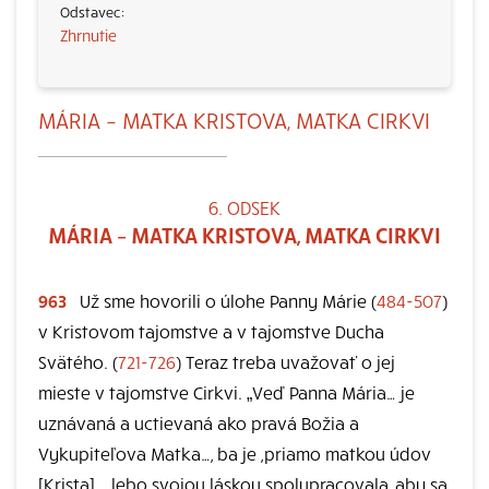
Zhrnutie
MÁRIA – MATKA KRISTOVA, MATKA CIRKVI
6. ODSEK
MÁRIA – MATKA KRISTOVA, MATKA CIRKVI
963
Už sme hovorili o úlohe Panny Márie (
484-507
)
v Kristovom tajomstve a v tajomstve Ducha
Svätého. (
721-726
) Teraz treba uvažovať o jej
mieste v tajomstve Cirkvi. „Veď Panna Mária… je
uznávaná a uctievaná ako pravá Božia a
Vykupiteľova Matka…, ba je ,priamo matkou údov
[Krista]…, lebo svojou láskou spolupracovala, aby sa