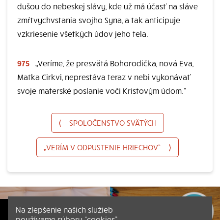
dušou do nebeskej slávy, kde už má účasť na sláve
zmŕtvychvstania svojho Syna, a tak anticipuje
vzkriesenie všetkých údov jeho tela.
975
„Veríme, že presvätá Bohorodička, nová Eva,
Matka Cirkvi, neprestáva teraz v nebi vykonávať
svoje materské poslanie voči Kristovým údom.“
⟨
SPOLOČENSTVO SVÄTÝCH
„VERÍM V ODPUSTENIE HRIECHOV“
⟩
Na zlepšenie našich služieb
používame súbory “cookies”.