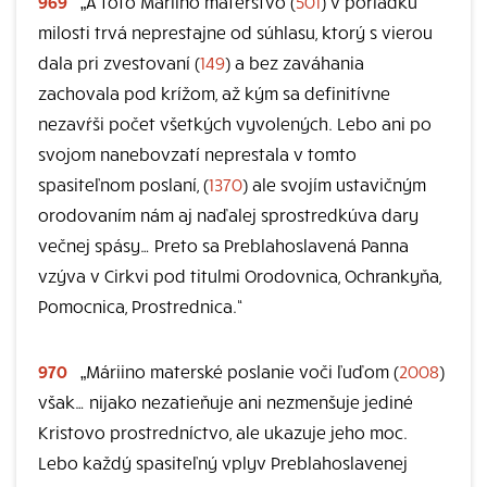
969
„A toto Máriino materstvo (
501
) v poriadku
milosti trvá neprestajne od súhlasu, ktorý s vierou
dala pri zvestovaní (
149
) a bez zaváhania
zachovala pod krížom, až kým sa definitívne
nezavŕši počet všetkých vyvolených. Lebo ani po
svojom nanebovzatí neprestala v tomto
spasiteľnom poslaní, (
1370
) ale svojím ustavičným
orodovaním nám aj naďalej sprostredkúva dary
večnej spásy… Preto sa Preblahoslavená Panna
vzýva v Cirkvi pod titulmi Orodovnica, Ochrankyňa,
Pomocnica, Prostrednica.“
970
„Máriino materské poslanie voči ľuďom (
2008
)
však… nijako nezatieňuje ani nezmenšuje jediné
Kristovo prostredníctvo, ale ukazuje jeho moc.
Lebo každý spasiteľný vplyv Preblahoslavenej