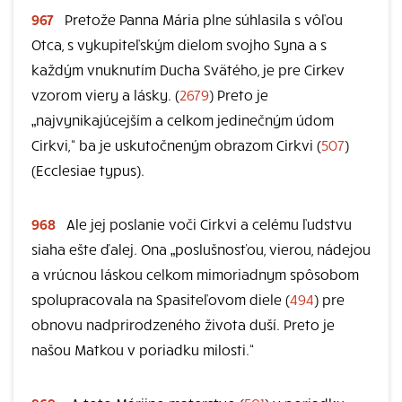
967
Pretože Panna Mária plne súhlasila s vôľou
Otca, s vykupiteľským dielom svojho Syna a s
každým vnuknutím Ducha Svätého, je pre Cirkev
vzorom viery a lásky. (
2679
) Preto je
„najvynikajúcejším a celkom jedinečným údom
Cirkvi,“ ba je uskutočneným obrazom Cirkvi (
507
)
(Ecclesiae typus).
968
Ale jej poslanie voči Cirkvi a celému ľudstvu
siaha ešte ďalej. Ona „poslušnosťou, vierou, nádejou
a vrúcnou láskou celkom mimoriadnym spôsobom
spolupracovala na Spasiteľovom diele (
494
) pre
obnovu nadprirodzeného života duší. Preto je
našou Matkou v poriadku milosti.“