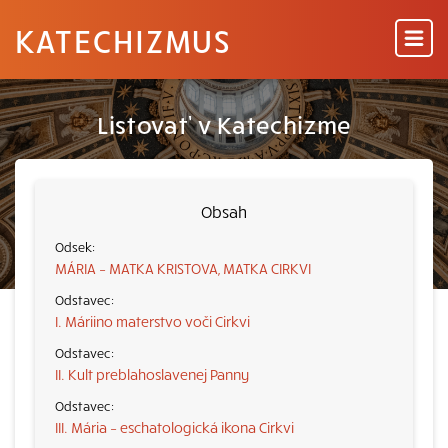
KATECHIZMUS
Listovať v Katechizme
Obsah
MÁRIA – MATKA KRISTOVA, MATKA CIRKVI
I. Máriino materstvo voči Cirkvi
II. Kult preblahoslavenej Panny
III. Mária – eschatologická ikona Cirkvi