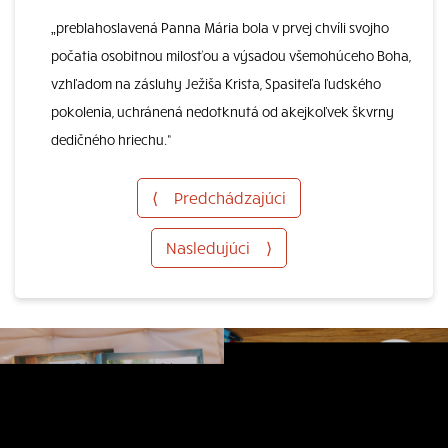
„preblahoslavená Panna Mária bola v prvej chvíli svojho
počatia osobitnou milosťou a výsadou všemohúceho Boha,
vzhľadom na zásluhy Ježiša Krista, Spasiteľa ľudského
pokolenia, uchránená nedotknutá od akejkoľvek škvrny
dedičného hriechu.“
⟨
Predchádzajúci
Nasledujúci
⟩