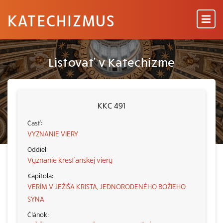
KATECHIZMUS
Listovať v Katechizme
KKC 491
VYZNANIE VIERY
Vyznanie kresťanskej viery
VERÍM V JEŽIŠA KRISTA, JEDNORODENÉHO BOŽIEHO
SYNA