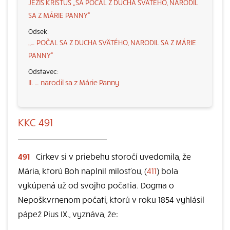
JEŽIŠ KRISTUS „SA POČAL Z DUCHA SVÄTÉHO, NARODIL
SA Z MÁRIE PANNY“
„… POČAL SA Z DUCHA SVÄTÉHO, NARODIL SA Z MÁRIE
PANNY“
II. … narodil sa z Márie Panny
KKC 491
491
Cirkev si v priebehu storočí uvedomila, že
Mária, ktorú Boh naplnil milosťou, (
411
) bola
vykúpená už od svojho počatia. Dogma o
Nepoškvrnenom počatí, ktorú v roku 1854 vyhlásil
pápež Pius IX., vyznáva, že: