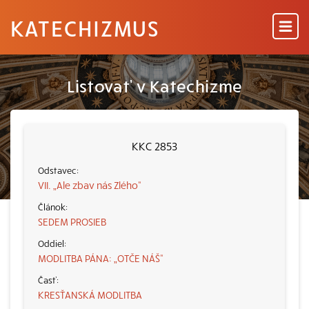
KATECHIZMUS
Listovať v Katechizme
KKC 2853
VII. „Ale zbav nás Zlého“
SEDEM PROSIEB
MODLITBA PÁNA: „OTČE NÁŠ“
KRESŤANSKÁ MODLITBA