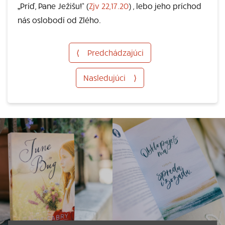
„Príď, Pane Ježišu!“ (
Zjv 22,17.20
) , lebo jeho príchod
nás oslobodí od Zlého.
⟨
Predchádzajúci
Nasledujúci
⟩