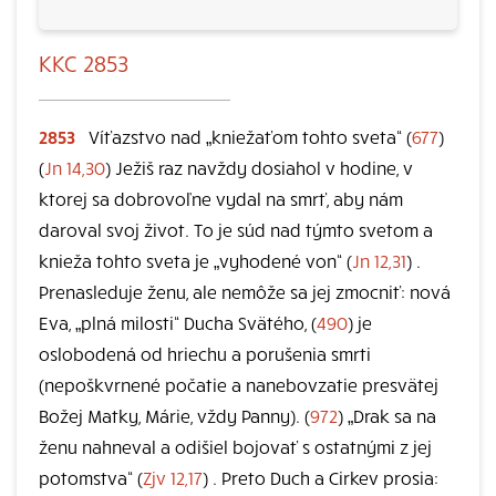
KKC 2853
2853
Víťazstvo nad „kniežaťom tohto sveta“ (
677
)
(
Jn 14,30
) Ježiš raz navždy dosiahol v hodine, v
ktorej sa dobrovoľne vydal na smrť, aby nám
daroval svoj život. To je súd nad týmto svetom a
knieža tohto sveta je „vyhodené von“ (
Jn 12,31
) .
Prenasleduje ženu, ale nemôže sa jej zmocniť: nová
Eva, „plná milosti“ Ducha Svätého, (
490
) je
oslobodená od hriechu a porušenia smrti
(nepoškvrnené počatie a nanebovzatie presvätej
Božej Matky, Márie, vždy Panny). (
972
) „Drak sa na
ženu nahneval a odišiel bojovať s ostatnými z jej
potomstva“ (
Zjv 12,17
) . Preto Duch a Cirkev prosia: