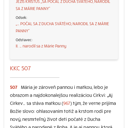
JEŽIŠ KRISTUS „SA POČAL Z DUCHA SVÄTÉHO, NARODIL
SA Z MÁRIE PANNY“
„… POČAL SA Z DUCHA SVÄTÉHO, NARODIL SA Z MÁRIE
PANNY“
II. … narodil sa z Márie Panny
KKC 507
507
Mária je zároveň pannou i matkou, lebo je
obrazom a najdokonalejšou realizáciou Cirkvi: „Aj
Cirkev… sa stáva matkou (
967
) tým, že verne prijíma
Božie slovo: ohlasovaním totiž a krstom rodí pre
nový, nesmrteľný život deti počaté z Ducha
Svätého a narodené z Boha. A je aj pannou, ktorá