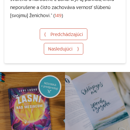
neporušene a čisto zachováva vernosť sľúbenú
[svojmu] Ženíchovi.“ (
149
)
⟨
Predchádzajúci
Nasledujúci
⟩