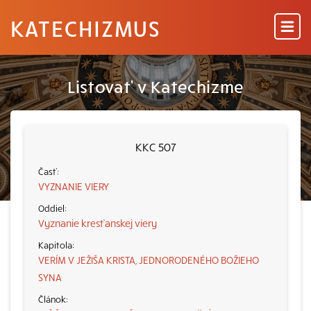
KATECHIZMUS
Listovať v Katechizme
KKC 507
VYZNANIE VIERY
Vyznanie kresťanskej viery
VERÍM V JEŽIŠA KRISTA, JEDNORODENÉHO BOŽIEHO
SYNA