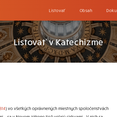
Listovať
Obsah
Doku
Listovať v Katechizme
814
) vo všetkých oprávnených miestnych spoločenstvách
rmi – sa v Novom zákone tiež volajú cirkvami… V nich sa