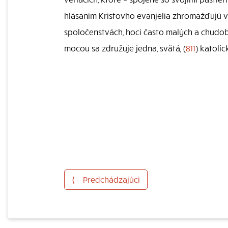
hlásaním Kristovho evanjelia zhromažďujú ve
spoločenstvách, hoci často malých a chudob
mocou sa združuje jedna, svätá, (
811
) katolíc
⟨
Predchádzajúci