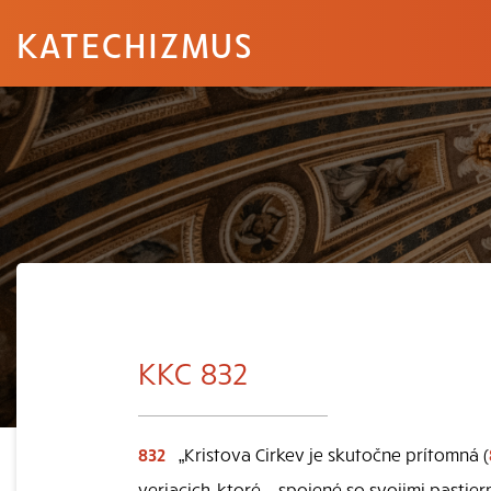
KATECHIZMUS
KKC 832
832
„Kristova Cirkev je skutočne prítomná (
veriacich, ktoré – spojené so svojimi pastie