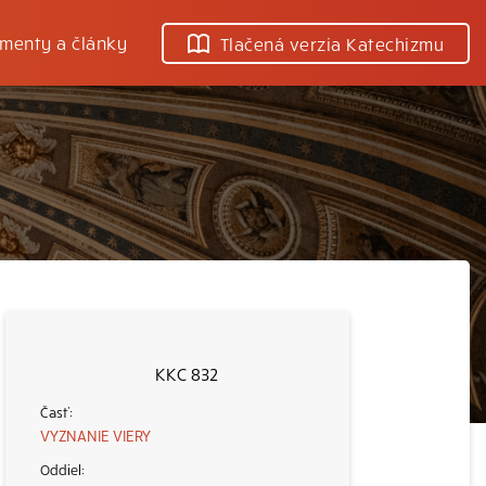
menty a články
Tlačená verzia Katechizmu
KKC 832
VYZNANIE VIERY