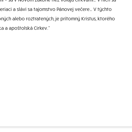
riaci a slávi sa tajomstvo Pánovej večere… V týchto
ných alebo roztratených, je prítomný Kristus, ktorého
ka a apoštolská Cirkev.“