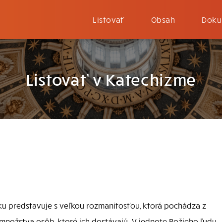
Listovať
Obsah
Doku
Listovať v Katechizme
tku predstavuje s veľkou rozmanitosťou, ktorá pochádza z
 množstva osôb, ktoré ich dostávajú. V jednote Božieho ľudu