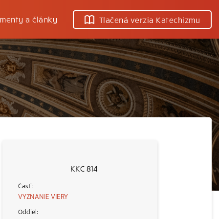
menty a články
Tlačená verzia Katechizmu
KKC 814
VYZNANIE VIERY