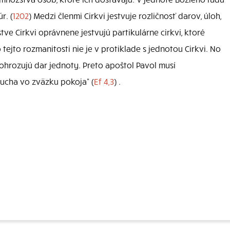
r. (
1202
) Medzi členmi Cirkvi jestvuje rozličnosť darov, úloh,
e Cirkvi oprávnene jestvujú partikulárne cirkvi, ktoré
 tejto rozmanitosti nie je v protiklade s jednotou Cirkvi. No
ohrozujú dar jednoty. Preto apoštol Pavol musí
ucha vo zväzku pokoja“ (
Ef 4,3
) .