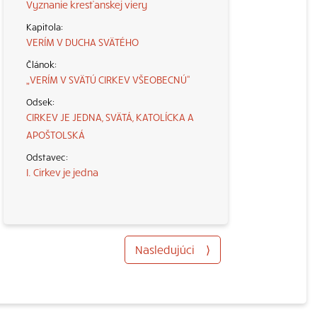
Vyznanie kresťanskej viery
VERÍM V DUCHA SVÄTÉHO
„VERÍM V SVÄTÚ CIRKEV VŠEOBECNÚ“
CIRKEV JE JEDNA, SVÄTÁ, KATOLÍCKA A
APOŠTOLSKÁ
I. Cirkev je jedna
Nasledujúci
⟩