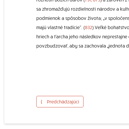
sa zhromažďujú rozdielnosti národov a kultú
podmienok a spôsobov života; „v spoločenstv
majú vlastné tradície“. (
832
) Veľké bohatstvo
hriech a ťarcha jeho následkov neprestajne 
povzbudzovať, aby sa zachovala „jednota d
⟨
Predchádzajúci