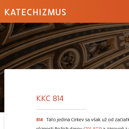
KATECHIZMUS
KKC 814
814
Táto jediná Cirkev sa však už od začia
rôznosti Božích darov (
791, 873
) a zároveň z