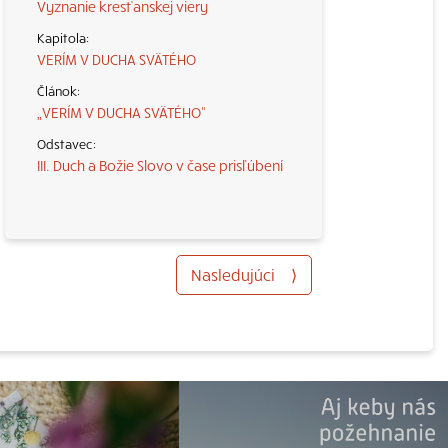
Vyznanie kresťanskej viery
VERÍM V DUCHA SVÄTÉHO
„VERÍM V DUCHA SVÄTÉHO“
III. Duch a Božie Slovo v čase prisľúbení
Nasledujúci
⟩