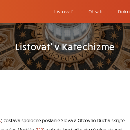
Listovať
Obsah
Doku
Listovať v Katechizme
4
) zostáva spoločné poslanie Slova a Otcovho Ducha skryté,
vuje čas Mesiáša (
122
) a obaja, hoci ešte nie sú plne zjavení,