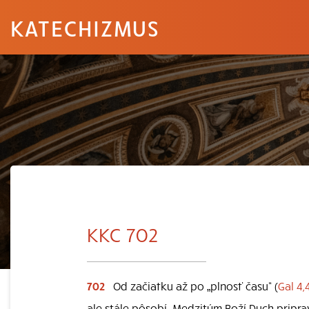
KATECHIZMUS
KKC 702
702
Od začiatku až po „plnosť času“ (
Gal 4,
ale stále pôsobí. Medzitým Boží Duch pripra