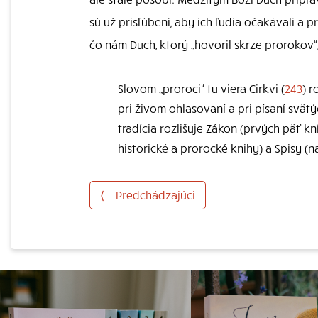
sú už prisľúbení, aby ich ľudia očakávali a pr
čo nám Duch, ktorý „hovoril skrze prorokov“,
Slovom „proroci“ tu viera Cirkvi (
243
) 
pri živom ohlasovaní a pri písaní svät
tradícia rozlišuje Zákon (prvých päť k
historické a prorocké knihy) a Spisy (
⟨
Predchádzajúci