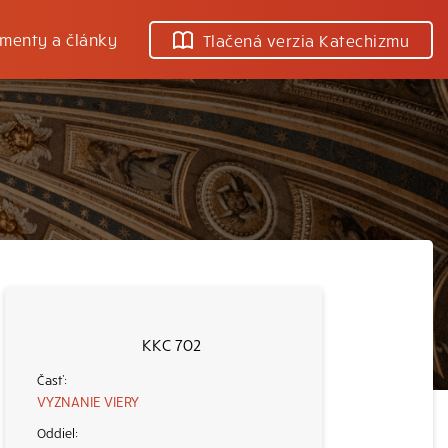
menty a články
Tlačená verzia Katechizmu
KKC 702
VYZNANIE VIERY