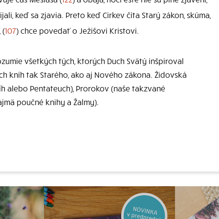
ijali, keď sa zjavia. Preto keď Cirkev číta Starý zákon, skúma,
 (
107
) chce povedať o Ježišovi Kristovi.
rozumie všetkých tých, ktorých Duch Svätý inšpiroval
ých kníh tak Starého, ako aj Nového zákona. Židovská
níh alebo Pentateuch), Prorokov (naše takzvané
najmä poučné knihy a Žalmy).