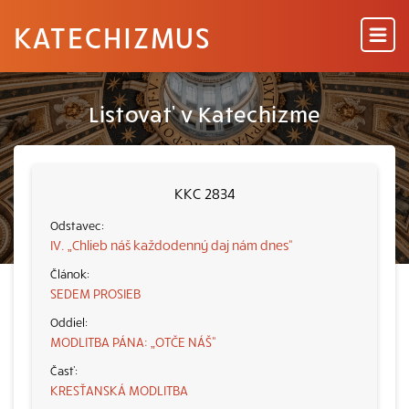
KATECHIZMUS
Listovať v Katechizme
KKC 2834
IV. „Chlieb náš každodenný daj nám dnes“
SEDEM PROSIEB
MODLITBA PÁNA: „OTČE NÁŠ“
KRESŤANSKÁ MODLITBA