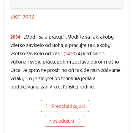
KKC 2834
2834
„Modli sa a pracuj.“ „Modlite sa tak, akoby
všetko záviselo od Boha, a pracujte tak, akoby
všetko záviselo od vás.“ (
2428
) Aj keď sme si
vykonali svoju prácu, pokrm zostáva darom nášho
Otca. Je správne prosiť ho oň tak, že mu vzdávame
vďaky. To je zmysel požehnania jedla a
poďakovania zaň v kresťanskej rodine.
⟨
Predchádzajúci
Nasledujúci
⟩