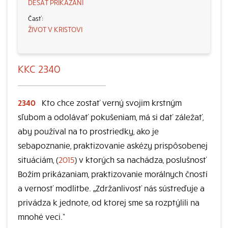
DESAŤ PRIKÁZANÍ
ŽIVOT V KRISTOVI
KKC 2340
2340
Kto chce zostať verný svojim krstným
sľubom a odolávať pokušeniam, má si dať záležať,
aby používal na to prostriedky, ako je
sebapoznanie, praktizovanie askézy prispôsobenej
situáciám, (
2015
) v ktorých sa nachádza, poslušnosť
Božím prikázaniam, praktizovanie morálnych čností
a vernosť modlitbe. „Zdržanlivosť nás sústreďuje a
privádza k jednote, od ktorej sme sa rozptýlili na
mnohé veci.“