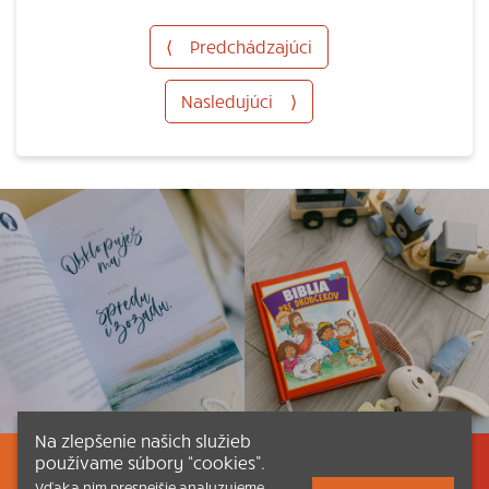
⟨
Predchádzajúci
Nasledujúci
⟩
Na zlepšenie našich služieb
používame súbory “cookies”.
Listovať
Obsah
Dokumenty a články
Vďaka nim presnejšie analyzujeme