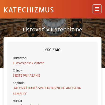
KATECHIZMUS
Listovať v Katechizme
KKC 2340
II. Povolanie k čistote
ŠIESTE PRIKÁZANIE
„MILOVAŤ BUDEŠ SVOJHO BLÍŽNEHO AKO SEBA
SAMÉHO“