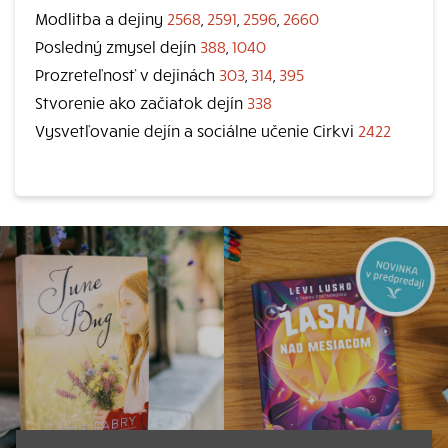
Modlitba a dejiny
2568
,
2591
,
2596
,
2660
Posledný zmysel dejín
388
,
1040
Prozreteľnosť v dejinách
303
,
314
,
395
Stvorenie ako začiatok dejín
338
Vysvetľovanie dejín a sociálne učenie Cirkvi
2422