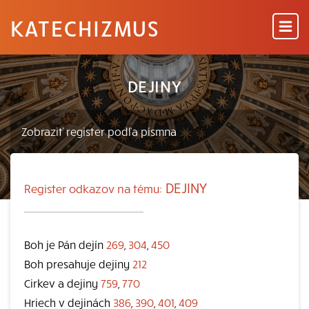
KATECHIZMUS
DEJINY
DEJINY
Register odkazov na tému:
Boh je Pán dejín
269
,
304
,
450
Boh presahuje dejiny
212
Cirkev a dejiny
759
,
770
Hriech v dejinách
386
,
390
,
401
,
409