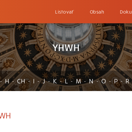
Listovať
Obsah
Doku
YHWH
H
CH
I
J
K
L
M
N
O
P
R
-
-
-
-
-
-
-
-
-
-
-
WH