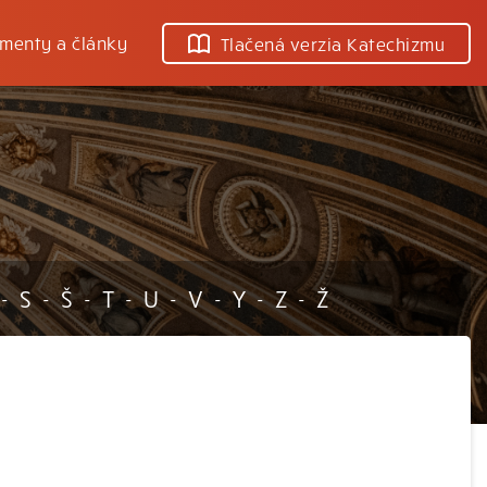
menty a články
Tlačená verzia Katechizmu
S
Š
T
U
V
Y
Z
Ž
-
-
-
-
-
-
-
-