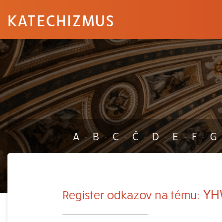
KATECHIZMUS
A
B
C
Č
D
E
F
G
-
-
-
-
-
-
-
YH
Register odkazov na tému: