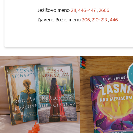
Ježišovo meno
211
,
446-447
,
2666
Zjavené Božie meno
206
,
210-213
,
446