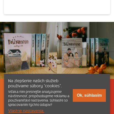
Na zlepšenie našich služieb
používame súbory “cookies”.
Listovať
Obsah
Dokumenty a články
Vďaka nim presnejšie analyzujeme
Ok, súhlasím
návštevnosť, prispôsobujeme reklamu a
používateľské nastavenia. Súhlasíte so
Kontakt
Tlačená verzia Katechizmu
spracovaním týchto údajov?
Vlastné nastavenia.
© 2026 katechizmus.sk |
Všetky práva vyhradené
| Táto stránka