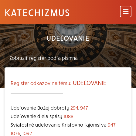
KATECHIZMUS
UDEĽOVANIE
UDEĽOVANIE
Register odkazov na tému:
Udeľovanie Božej dobroty
294
,
947
Udeľovanie diela spásy
1088
Sviatostné udeľovanie Kristovho tajomstva
947
,
1076
,
1092