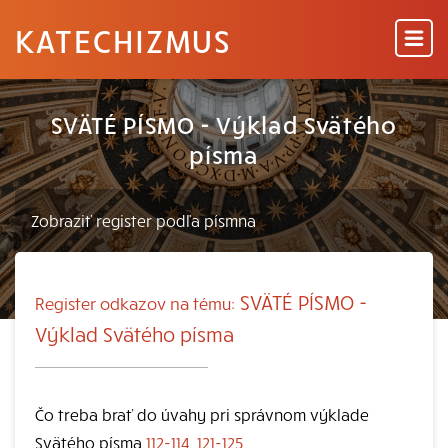
KATECHIZMUS
SVÄTÉ PÍSMO - Výklad Svätého
písma
SVÄTÉ PÍSMO -
Register odkazov na tému:
Výklad Svätého písma
Čo treba brať do úvahy pri správnom výklade
Svätého písma
112-114
,
121-125