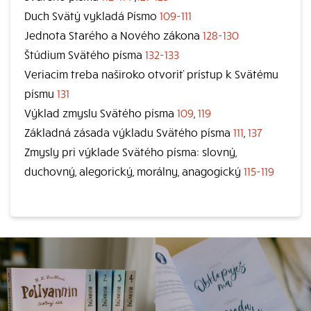
Duch Svätý vykladá Písmo
109-111
Jednota Starého a Nového zákona
128-130
Štúdium Svätého písma
132-133
Veriacim treba naširoko otvoriť prístup k Svätému
písmu
131
Výklad zmyslu Svätého písma
109
,
119
Základná zásada výkladu Svätého písma
111
,
137
Zmysly pri výklade Svätého písma: slovný,
duchovný, alegorický, morálny, anagogický
115-119