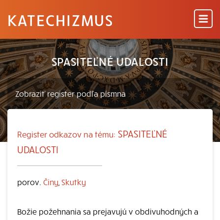
KATECHIZMUS
SPASITEĽNÉ UDALOSTI
SPASITEĽNÉ
Register odkazov na tému:
UDALOSTI
porov.
Činy
,
Skutky
Božie požehnania sa prejavujú v obdivuhodných a