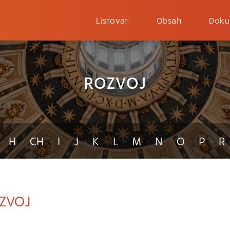
Listovať
Obsah
Doku
ROZVOJ
H
CH
I
J
K
L
M
N
O
P
R
-
-
-
-
-
-
-
-
-
-
-
ZVOJ