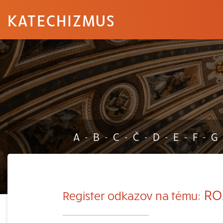
KATECHIZMUS
A
B
C
Č
D
E
F
G
-
-
-
-
-
-
-
RO
Register odkazov na tému: