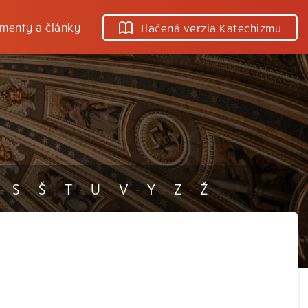
menty a články
Tlačená verzia Katechizmu
S
Š
T
U
V
Y
Z
Ž
-
-
-
-
-
-
-
-