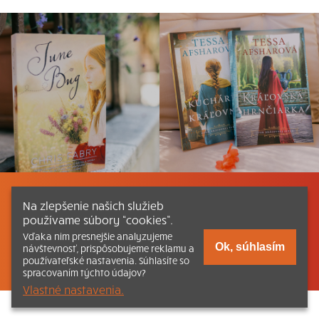
Listovať
Obsah
Dokumenty a články
Na zlepšenie našich služieb
používame súbory “cookies”.
Kontakt
Tlačená verzia Katechizmu
Vďaka nim presnejšie analyzujeme
Ok, súhlasím
návštevnosť, prispôsobujeme reklamu a
© 2026 katechizmus.sk |
Všetky práva vyhradené
| Táto stránka
používateľské nastavenia. Súhlasíte so
funguje aj vďaka kresťanskému kníhkupectvu
Kumran.sk
spracovaním týchto údajov?
Vlastné nastavenia.