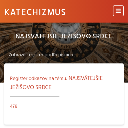
KATECHIZMUS
NAJSVÄTEJŠIE JEŽIŠOVO SRDCE
NAJSVÄTEJŠIE
Register odkazov na tému:
JEŽIŠOVO SRDCE
478