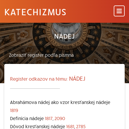
KATECHIZMUS
NÁDEJ
NÁDEJ
Register odkazov na tému:
Abrahámova nádej ako vzor kresťanskej nádeje
1819
Definícia nádeje
1817
,
2090
Dôvod kresťanskej nádeje
1681
,
2785