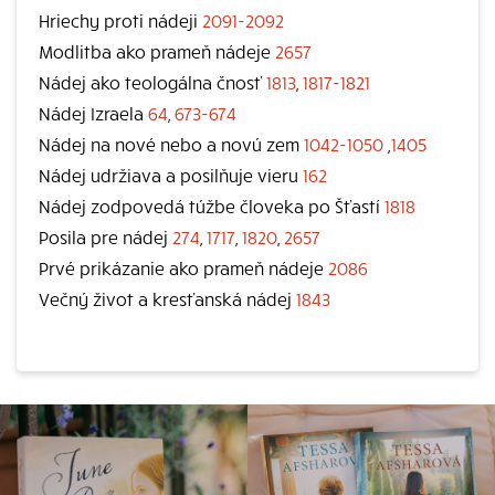
Hriechy proti nádeji
2091-2092
Modlitba ako prameň nádeje
2657
Nádej ako teologálna čnosť
1813
,
1817-1821
Nádej Izraela
64
,
673-674
Nádej na nové nebo a novú zem
1042-1050
,
1405
Nádej udržiava a posilňuje vieru
162
Nádej zodpovedá túžbe človeka po Šťastí
1818
Posila pre nádej
274
,
1717
,
1820
,
2657
Prvé prikázanie ako prameň nádeje
2086
Večný život a kresťanská nádej
1843